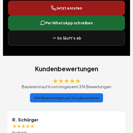
Jetzt anrufen
Per WhatsApp schreiben
So läuft's ab
Kundenbewertungen
★
★
★
★
★
Basierend auf 6 von insgesamt 376 Bewertungen
Alle Bewertungen auf Google ansehen
R. Schürger
★
★
★
★
★
Perfekt!