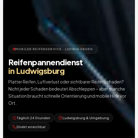
MOBILER REIFENSERVICE · LUDWIGSBURG
Reifenpannendienst
in Ludwigsburg
Platter Reifen, Luftverlust oder sichtbarer Reifenschaden?
Nicht jeder Schaden bedeutet Abschleppen – aber manche
Situation braucht schnelle Orientierung und mobile Hilfe vor
Ort.
Täglich 24 Stunden
Ludwigsburg & Umgebung
Direkt erreichbar